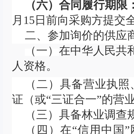
（六）合同履行期限
月
15
日前向采购方提交
二、参加询价的供应
（一）
在中华人民共
人资格。
（
二）
具备营业执照
证（或
“三证合一”的营
（
三）
具备
林业调查
（
四
）在
“
信用中国
”