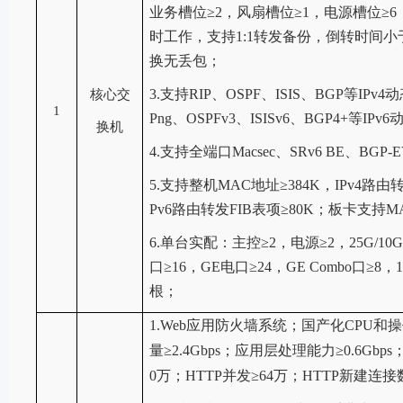
业务槽位≥2，风扇槽位≥1，电源槽位≥6
时工作，支持
1:1转发
备份，倒转时间小
换无丢包；
3.支持RIP、OSPF、ISIS、BGP等IP
核心交
1
Png、OSPFv3、ISISv6、BGP4+等IP
换机
4.支持全端口Macsec、SRv6 BE、BGP-
5.支持整机MAC地址≥384K，IPv4路由转
Pv6路由转发FIB表项≥80K；板卡
支持
M
6.单台实配：主控≥2，电源≥2，25G/10G
口≥16，GE电口≥24，GE Combo口≥8，
根；
1.Web应用防火墙系统；国产化
CPU和
量
≥2.4Gbps；应用层处理能力≥0.6Gb
0万；HTTP并发≥64万；HTTP新建连接数≥