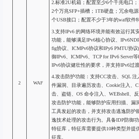
2.
标准
2U机箱；配置至少6个千兆电口；1
2个万兆SFP+插槽；1TB硬盘；冗余电源；1
个USB接口；
配置不
少于
3年
的
waf软
3.支持IPv6 的网络环境并能有效运行
功能，能够满足IPv6核心协议、IPv6NDP协议
fig协议、ICMPv6协议和IPy6 PMT
御IPv6、ICMPv6、TCP for IPv6 Se
IPv6协议健壮性的要求，并支持IPv6
4.
攻击防护功能：支持
CC攻击、SQL 
2
WAF
件漏洞、目录遍历攻击、Cookie注入、
击、盗链、OS 命令注入、WEBshell
攻击防护功能，能够防护应用扫描、漏
工具发起的攻击，并支持攻击逃逸防护
逸技术处理的攻击行为。具备IDP防御功
特征库，特征库需要提供10种类型并提供至
征库。