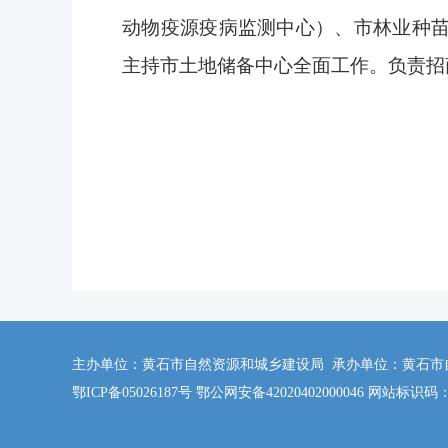
动物疫源疫病监测中心）、市林业种
主
持市土地储备中心全面工作。负责招
主办单位：黄石市自然资源和城乡建设局 承办单位：黄石市自然资
鄂ICP备05026187号 鄂公网安备42020402000046 网站标识码：4