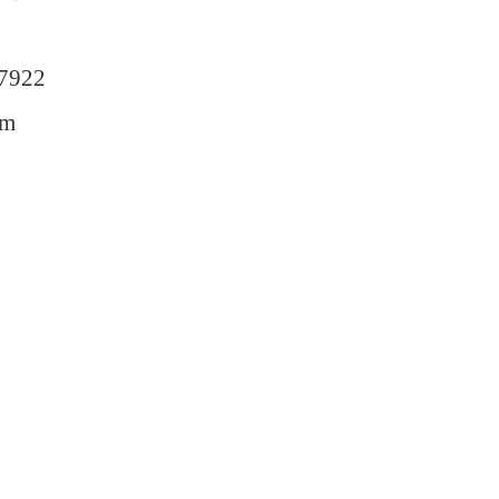
7922
om