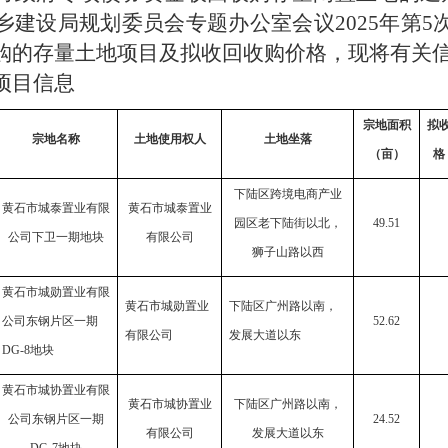
建设局规划委员会专题办公室会议2025年第
收购的存量土地项目及拟收回收购价格，现将有关
项目信息
宗地面积
拟
宗地名称
土地使用权人
土地坐落
（亩）
格
下陆区跨境电商产业
黄石市城泰置业有限
黄石市城泰置业
园区老下陆街以北，
49.51
公司下卫一期地块
有限公司
狮子山路以西
黄石市城勋置业有限
黄石市城勋置业
下陆区广州路以南，
公司东钢片区一期
52.62
有限公司
发展大道以东
DG-8地块
黄石市城协置业有限
黄石市城协置业
下陆区广州路以南，
公司东钢片区一期
24.52
有限公司
发展大道以东