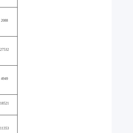
2088
27532
4949
18521
11353