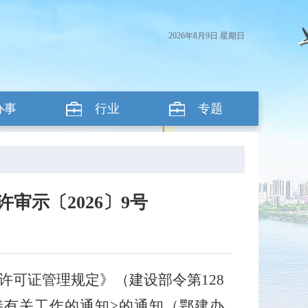
2026年8月9日 星期日
办事
行业
专题
审示〔2026〕9号
许可证管理规定》（建设部令第
128
接有关工作的通知
>
的通知（鄂建办