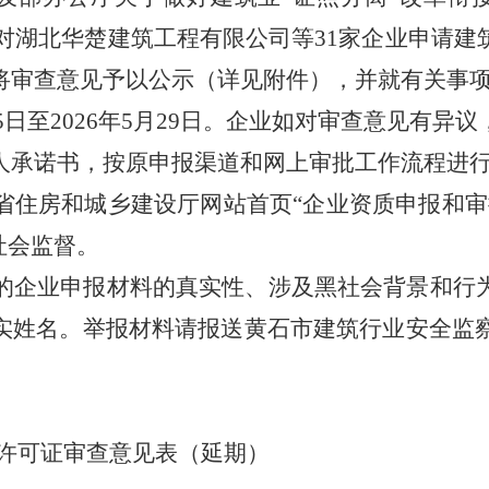
对
湖北华楚建筑工程有限公司
等
31家企业申请
将审查意见予以公示（详见附件），并就有关事
5日至202
6
年
5
月
29日
。企业如对审查意见有异议
人承诺书，按原申报渠道和网上审批工作流程进
省住房和城乡建设厅网站首页
“企业资质申报和
受社会监督。
的企业申报材料的真实性、涉及黑社会背景和行
实姓名。举报材料请报送黄石市建筑行业安全监
许可证审查意见表
（延期）