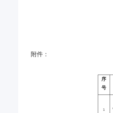
附件：
序
号
1