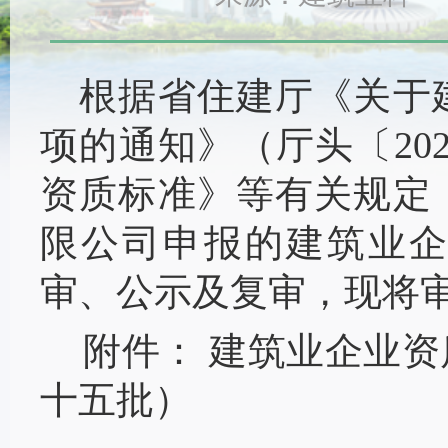
根据省住建厅《关于
项的通知》（厅
头〔
20
资质标准》等有关规
定
限公司
申报
的
建筑业
审、公示及
复审，
现将
附件：
建筑业企业资
十
五
批）