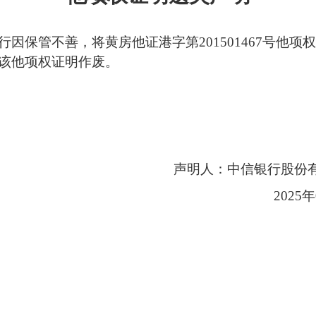
因保管不善，将黄房他证港字第201501467号他
该他项权证明作废。
：中信银行股份有限公司
025年09月2